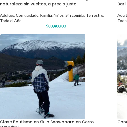
naturaleza sin vueltas, a precio justo
Bari
Adultos
,
Con traslado
,
Familia
,
Niños
,
Sin comida
,
Terrestre
,
Adul
Todo el Año
Todo
$
83,400.00
Clase Bautismo en Ski o Snowboard en Cerro
Cono