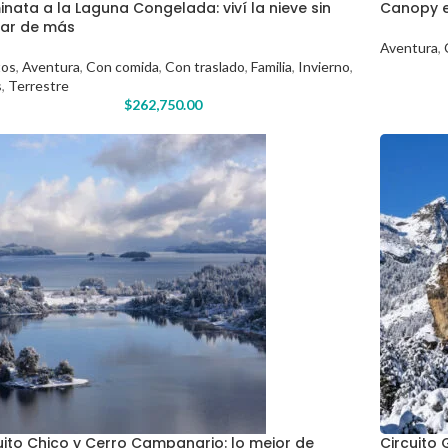
nata a la Laguna Congelada: viví la nieve sin
Canopy e
ar de más
Aventura
,
tos
,
Aventura
,
Con comida
,
Con traslado
,
Familia
,
Invierno
,
s
,
Terrestre
$
262,750.00
uito Chico y Cerro Campanario: lo mejor de
Circuito 