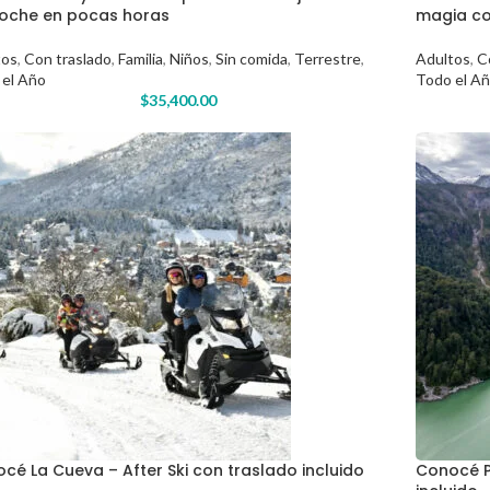
loche en pocas horas
magia co
tos
,
Con traslado
,
Familia
,
Niños
,
Sin comida
,
Terrestre
,
Adultos
,
C
 el Año
Todo el A
$
35,400.00
cé La Cueva – After Ski con traslado incluido
Conocé P