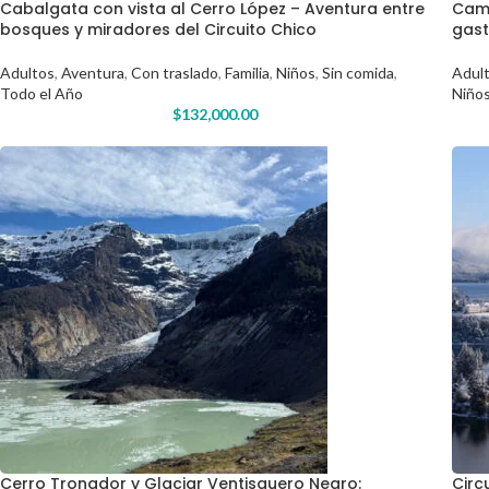
Cabalgata con vista al Cerro López – Aventura entre
Cami
bosques y miradores del Circuito Chico
gast
Adultos
,
Aventura
,
Con traslado
,
Familia
,
Niños
,
Sin comida
,
Adul
Todo el Año
Niño
$
132,000.00
Cerro Tronador y Glaciar Ventisquero Negro:
Circ