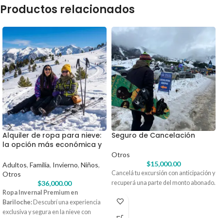
Productos relacionados
Alquiler de ropa para nieve:
Seguro de Cancelación
la opción más económica y
práctica en Bariloche
Otros
$
15,000.00
Adultos
,
Familia
,
Invierno
,
Niños
,
Cancelá tu excursión con anticipación y
Otros
$
36,000.00
recuperá una parte del monto abonado.
Ropa Invernal Premium en
Bariloche:
Descubrí una experiencia
exclusiva y segura en la nieve con