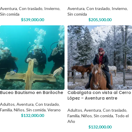
equipo y traslado incluido
Snow con equipo y traslado
incluido
Aventura
,
Con traslado
,
Invierno
,
Aventura
,
Con traslado
,
Invierno
,
Sin comida
Sin comida
$
539,000.00
$
205,500.00
Buceo Bautismo en Bariloche
Cabalgata con vista al Cerro
López – Aventura entre
bosques y miradores del
Adultos
,
Aventura
,
Con traslado
,
Circuito Chico
Familia
,
Niños
,
Sin comida
,
Verano
Adultos
,
Aventura
,
Con traslado
,
$
132,000.00
Familia
,
Niños
,
Sin comida
,
Todo el
Año
$
132,000.00