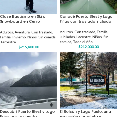
Clase Bautismo en Ski o
Conocé Puerto Blest y Lago
Snowboard en Cerro
Frías con traslado incluido
Catedral
Adultos
,
Con traslado
,
Familia
,
Adultos
,
Aventura
,
Con traslado
,
Jubilados
,
Lacustre
,
Niños
,
Sin
Familia
,
Invierno
,
Niños
,
Sin comida
,
comida
,
Todo el Año
Terrestre
$
212,000.00
$
215,400.00
Descubrí Puerto Blest y Lago
El Bolsón y Lago Puelo: una
Frías por tu cuenta
excursión completa y