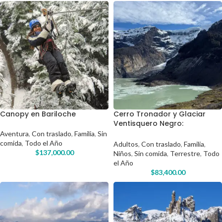
Canopy en Bariloche
Cerro Tronador y Glaciar
Ventisquero Negro:
naturaleza sin vueltas, a
Aventura
,
Con traslado
,
Familia
,
Sin
precio justo
comida
,
Todo el Año
Adultos
,
Con traslado
,
Familia
,
$
137,000.00
Niños
,
Sin comida
,
Terrestre
,
Todo
el Año
$
83,400.00