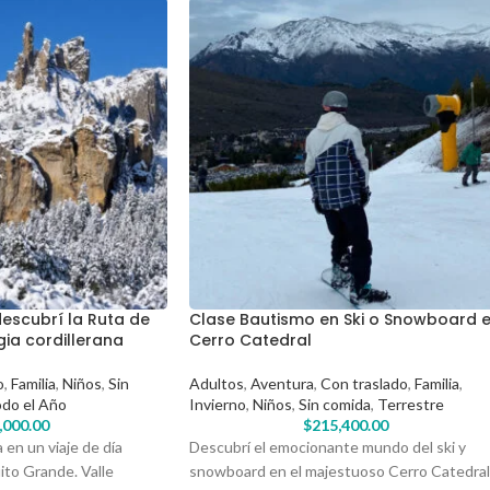
descubrí la Ruta de
Clase Bautismo en Ski o Snowboard 
gia cordillerana
Cerro Catedral
o
,
Familia
,
Niños
,
Sin
Adultos
,
Aventura
,
Con traslado
,
Familia
,
do el Año
Invierno
,
Niños
,
Sin comida
,
Terrestre
,000.00
$
215,400.00
 en un viaje de día
Descubrí el emocionante mundo del ski y
ito Grande. Valle
snowboard en el majestuoso Cerro Catedral