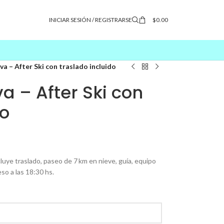
INICIAR SESIÓN / REGISTRARSE
$
0.00
a – After Ski con traslado incluido
 – After Ski con
do
luye traslado, paseo de 7 km en nieve, guía, equipo
o a las 18:30 hs.