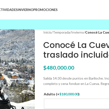
CTIVIDADES
INVIERNO
PROMOCIONES
Inicio
/
Temporada
/
Invierno
/
Conocé La Cuev
Conocé La Cueva
traslado inclui
$
480,000.00
Salida 14:30 desde puntos en Bariloche. Inc
completo y cena fondue en La Cueva. Regres
Adulto
(+
$
180,000.00
)