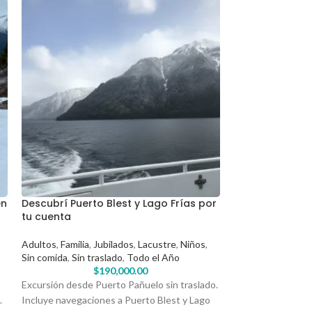
en
Descubrí Puerto Blest y Lago Frías por
Naturaleza Pat
tu cuenta
Isla Victoria y
Adultos
,
Familia
,
Jubilados
,
Lacustre
,
Niños
,
Adultos
,
Familia
,
J
Sin comida
,
Sin traslado
,
Todo el Año
Sin comida
,
Sin tr
$
190,000.00
$
Excursión desde Puerto Pañuelo sin traslado.
Descubrí una expe
.
Incluye navegaciones a Puerto Blest y Lago
explorando la exclu