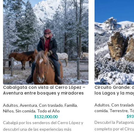
Cabalgata con vista al Cerro López –
Circuito Grande: 
Aventura entre bosques y miradores
los Lagos y la ma
del Circuito Chico
Adultos
,
Con traslad
Adultos
,
Aventura
,
Con traslado
,
Familia
,
comida
,
Terrestre
,
To
Niños
,
Sin comida
,
Todo el Año
$
93
$
132,000.00
Descubrí la Patagonia
Cabalgá por los senderos del Cerro López y
completo por el Circu
descubrí una de las experiencias más