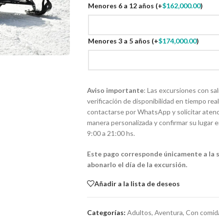
Menores 6 a 12 años
(+
$
162,000.00
)
Menores 3 a 5 años
(+
$
174,000.00
)
Aviso importante
: Las excursiones con sal
verificación de disponibilidad en tiempo real
contactarse por WhatsApp y solicitar atenci
manera personalizada y confirmar su lugar e
9:00 a 21:00 hs.
Este pago corresponde únicamente a la s
abonarlo el día de la excursión.
Añadir a la lista de deseos
Categorías:
Adultos
,
Aventura
,
Con comid