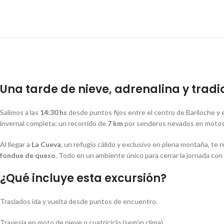
Una tarde de nieve, adrenalina y tradi
Salimos a las
14:30 hs
desde puntos fijos entre el centro de Bariloche y e
invernal completa: un recorrido de
7 km
por senderos nevados en motos d
Al llegar a
La Cueva
, un refugio cálido y exclusivo en plena montaña, te
fondue de queso
. Todo en un ambiente único para cerrar la jornada con 
¿Qué incluye esta excursión?
Traslados ida y vuelta desde puntos de encuentro.
Travesía en moto de nieve o cuatriciclo (según clima).